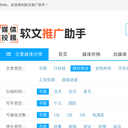
Hello，欢迎来到软文推广助手！
主要媒体分类
首页
媒体价格
自媒体
文章类型：
不限
IT科技
财经商业
女性时尚
汽车
工业贸易
游戏动漫
出稿时间：
不限
当天
次日
多天
写手类型：
不限
个人
团队
可修改次数：
不限
1次
2次
3次
包满意
擅长类型：
不限
故事
新闻
评论
评测
采访