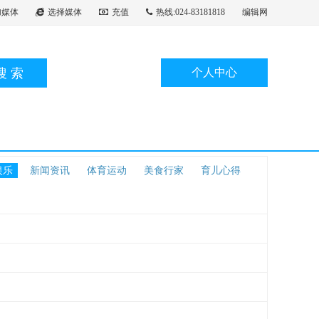
加媒体
选择媒体
充值
热线:024-83181818
编辑网
搜索
个人中心
娱乐
新闻资讯
体育运动
美食行家
育儿心得