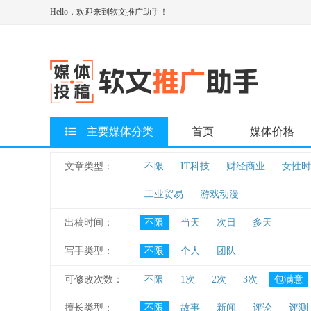
Hello，欢迎来到软文推广助手！
主要媒体分类
首页
媒体价格
文章类型：
不限
IT科技
财经商业
女性时
工业贸易
游戏动漫
出稿时间：
不限
当天
次日
多天
写手类型：
不限
个人
团队
可修改次数：
不限
1次
2次
3次
包满意
擅长类型：
不限
故事
新闻
评论
评测