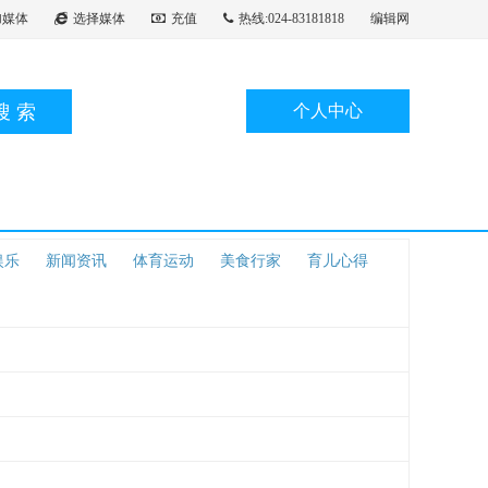
加媒体
选择媒体
充值
热线:024-83181818
编辑网
搜索
个人中心
娱乐
新闻资讯
体育运动
美食行家
育儿心得