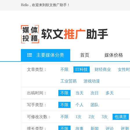
Hello，欢迎来到软文推广助手！
主要媒体分类
首页
媒体价格
文章类型：
不限
IT科技
财经商业
女性时
工业贸易
游戏动漫
出稿时间：
不限
当天
次日
多天
写手类型：
不限
个人
团队
可修改次数：
不限
1次
2次
3次
包满意
擅长类型：
不限
故事
新闻
评论
评测