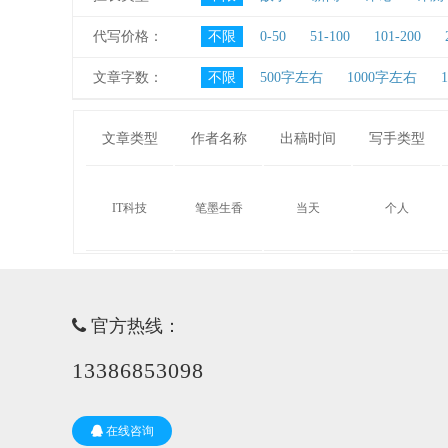
代写价格：
不限
0-50
51-100
101-200
文章字数：
不限
500字左右
1000字左右
文章类型
作者名称
出稿时间
写手类型
IT科技
笔墨生香
当天
个人
官方热线：
13386853098
在线咨询