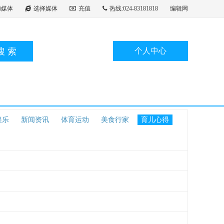
加媒体
选择媒体
充值
热线:024-83181818
编辑网
搜索
个人中心
娱乐
新闻资讯
体育运动
美食行家
育儿心得