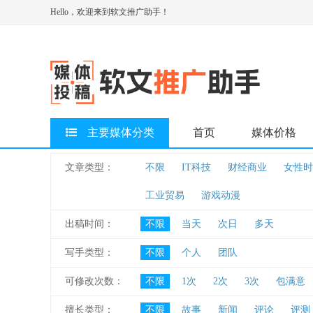
Hello，欢迎来到软文推广助手！
主要媒体分类
首页
媒体价格
文章类型：
不限
IT科技
财经商业
女性时
工业贸易
游戏动漫
出稿时间：
不限
当天
次日
多天
写手类型：
不限
个人
团队
可修改次数：
不限
1次
2次
3次
包满意
擅长类型：
不限
故事
新闻
评论
评测