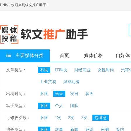
Hello，欢迎来到软文推广助手！
主要媒体分类
首页
媒体价格
自媒体
文章类型：
不限
IT科技
财经商业
女性时尚
汽车
工业贸易
游戏动漫
出稿时间：
不限
当天
次日
多天
写手类型：
不限
个人
团队
可修改次数：
不限
1次
2次
3次
包满意
擅长类型：
不限
故事
新闻
评论
评测
采访