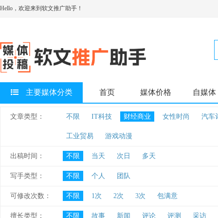
Hello，欢迎来到软文推广助手！
主要媒体分类
首页
媒体价格
自媒体
文章类型：
不限
IT科技
财经商业
女性时尚
汽车
工业贸易
游戏动漫
出稿时间：
不限
当天
次日
多天
写手类型：
不限
个人
团队
可修改次数：
不限
1次
2次
3次
包满意
擅长类型：
不限
故事
新闻
评论
评测
采访